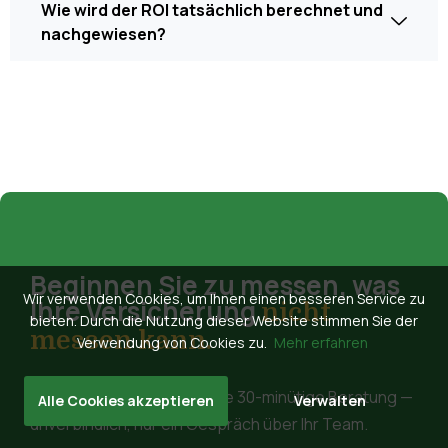
Wie wird der ROI tatsächlich berechnet und
nachgewiesen?
Beginnen Sie zu messen, was
Wir verwenden Cookies, um Ihnen einen besseren Service zu
Ihre Versicherung
nicht
bieten. Durch die Nutzung dieser Website stimmen Sie der
messen kann.
Verwendung von Cookies zu.
Mehr erfahren
Buchen Sie eine kostenlose 30-minütige Beratung —
Alle Cookies akzeptieren
Verwalten
unverbindlich, nur ein Gespräch über Ihr Team.