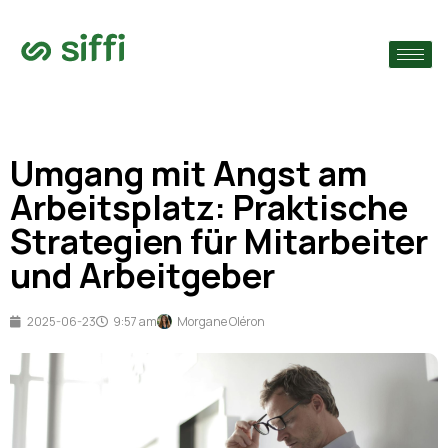
›
che
›
n
Umgang mit Angst am
›
n
Arbeitsplatz: Praktische
Strategien für Mitarbeiter
und Arbeitgeber
2025-06-23
9:57 am
Morgane Oléron